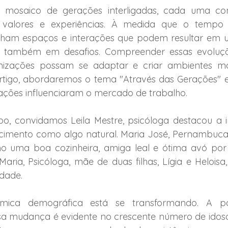
mosaico de gerações interligadas, cada uma com
 valores e experiências. À medida que o tempo 
lham espaços e interações que podem resultar em u
 também em desafios. Compreender essas evoluçõe
izações possam se adaptar e criar ambientes mais
artigo, abordaremos o tema "Através das Gerações" 
ções influenciaram o mercado de trabalho.  
o, convidamos Leila Mestre, psicóloga destacou a i
cimento como algo natural. Maria José, Pernambucan
o uma boa cozinheira, amiga leal e ótima avó por 
aria, Psicóloga, mãe de duas filhas, Lígia e Heloisa,
dade. 
âmica demográfica está se transformando. A po
a mudança é evidente no crescente número de idosos.