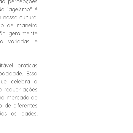
do percepções 
o "ageísmo" é 
ossa cultura. 
do de maneira 
ão geralmente 
o variadas e 
ável práticas 
acidade. Essa 
ue celebra o 
 requer ações 
no mercado de 
 de diferentes 
s as idades, 