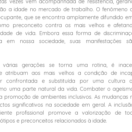
as vezes vem acompanhada de resistência, geran
ção a idade no mercado de trabalho. O fenômeno d
cupante, que se encontra amplamente difundido em n
omo preconceito contra os mais velhos e afetan
alidade de vida. Embora essa forma de discriminaç
a em nossa sociedade, suas manifestações sã
várias gerações se torna uma rotina, é inaceit
que atribuam aos mais velhos a condição de incap
er confrontada e substituída por uma cultura q
mo uma parte natural da vida. Combater o ageísmo
 a promoção de ambientes inclusivos. As mudanças 
os significativos na sociedade em geral. A inclusão
nte profissional promove a valorização de toda
tipos e preconceitos relacionados à idade. 