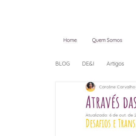
Home
Quem Somos
BLOG
DE&I
Artigos
Caroline Carvalho
Seleção Inclusiva
Étnic
Através da
Vieses Inconscientes
C
Atualizado:
6 de out. de 
Desafios e Tran