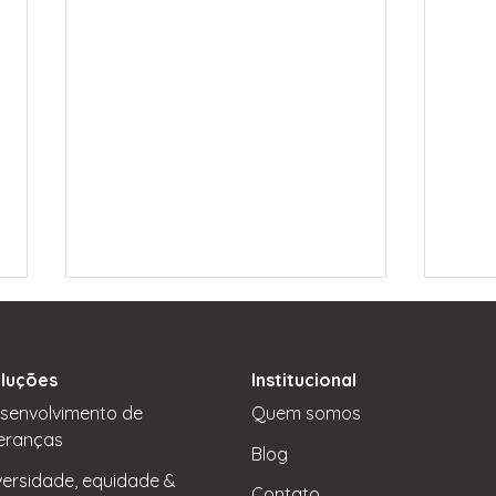
luções
Institucional
senvolvimento de
Quem somos
deranças
Blog
versidade, equidade &
Contato
Importância do processo de Atração e Seleção
As pess