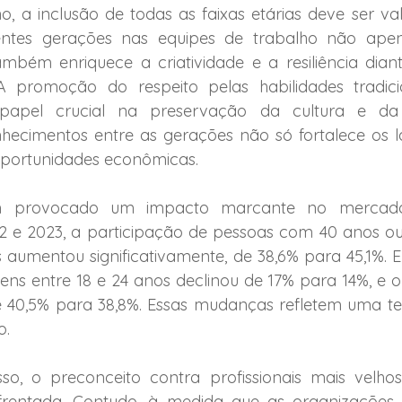
o, a inclusão de todas as faixas etárias deve ser valo
entes gerações nas equipes de trabalho não ape
mbém enriquece a criatividade e a resiliência diant
 promoção do respeito pelas habilidades tradic
pel crucial na preservação da cultura e da i
ecimentos entre as gerações não só fortalece os laç
portunidades econômicas.  
 provocado um impacto marcante no mercado 
012 e 2023, a participação de pessoas com 40 anos ou
 aumentou significativamente, de 38,6% para 45,1%. En
ens entre 18 e 24 anos declinou de 17% para 14%, e o
e 40,5% para 38,8%. Essas mudanças refletem uma te
. 
so, o preconceito contra profissionais mais velho
nfrentada. Contudo, à medida que as organizações