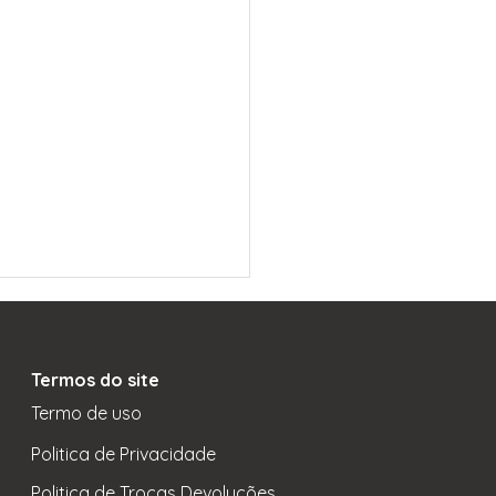
Termos do site
Termo de uso
Politica de Privacidade
Politica de Trocas Devoluções
oas com quem trabalha se sentem