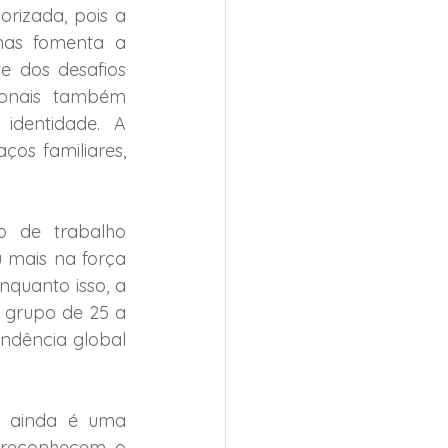
rizada, pois a 
nas fomenta a 
e dos desafios 
ionais também 
dentidade. A 
os familiares, 
de trabalho 
 mais na força 
quanto isso, a 
 grupo de 25 a 
ndência global 
s ainda é uma 
 reconhecem o 