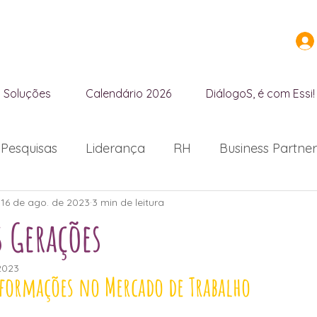
Soluções
Calendário 2026
DiálogoS, é com Essi!
Pesquisas
Liderança
RH
Business Partner
16 de ago. de 2023
3 min de leitura
o-Racial
LGBTQIAPN+
Censo Diversidade
s Gerações
uidado
NR1
2023
sformações no Mercado de Trabalho