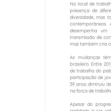
No local de trabalh
presença de difer
diversidade, mas ta
contemporâneos. A
desempenha um pa
transmissão de conh
mas também cria o
As mudanças têm
brasileiro. Entre 2
de trabalho do país
participação de jov
39 anos diminuiu d
na força de trabalho
Apesar do progres
realidade a ser e