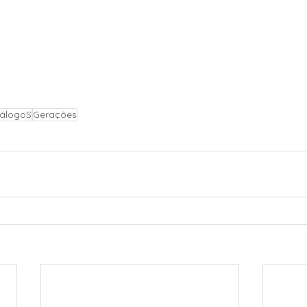
iálogoS
Gerações