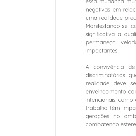
essa mudança muit
negativas em rela
uma realidade preo
Manifestando-se c
significativa a qu
permaneça velad
impactantes.  
A convivência de 
discriminatórias 
realidade deve s
envelhecimento co
intencionais, como
trabalho têm impact
gerações no ambie
combatendo estereó