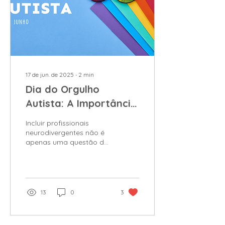
17 de jun. de 2025
∙
2
min
Dia do Orgulho
Autista: A Importância
da Neurodiversidade
Incluir profissionais
nas Organizações
neurodivergentes não é
apenas uma questão de
responsabilidade social,
mas também uma
estratégia inteligente
para as organizações.
Empresas que investem
13
0
3
em ambientes inclusivos
colhem benefícios
como... Leia +