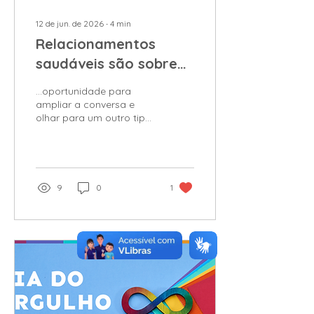
12 de jun. de 2026
∙
4
min
Relacionamentos
saudáveis são sobre
cuidado
...oportunidade para
ampliar a conversa e
olhar para um outro tipo
de relacionamento que
ocupa uma parte
significativa da vida das
pessoas: o
relacionamento com o
9
0
1
trabalho e com as
organizações.