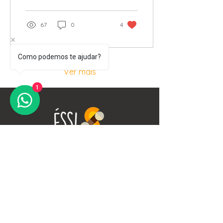
maior engajamento dos
colaboradores.
67
0
4
Como podemos te ajudar?
Ver mais
1
O futuro é plural — e estamos
escrevendo esse futuro com a letra
Éssi.
Soluções
Desenvolvimento de