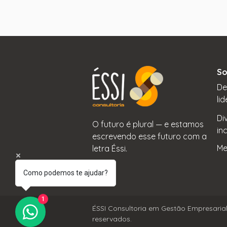
So
De
li
Di
O futuro é plural — e estamos
in
escrevendo esse futuro com a
Me
letra Éssi.
Como podemos te ajudar?
1
ÉSSI Consultoria em Gestão Empresarial
reservados.