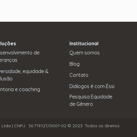
luções
Institucional
senvolvimento de
Quem somos
deranças
Blog
versidade, equidade &
Contato
clusão
Diálogos é com Éssi
ntoria e coaching
Pesquisa Equidade
de Gênero
 Lt
da | CNPJ: 36.719.127/0001-02 © 2023. Tod
os os direi
tos