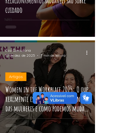
Relacionamentos saudáveis são sobre
Inconscientes
cuidado
Cuidado
NR1
Éssi Consultoria
19 de dez. de 2025
3 min de leitura
Artigos
Women in the Workplace 2025: O que
realmente está impedindo o avanço
das mulheres e como podemos mudar
isso em 2026