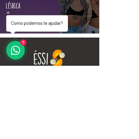
lésbica
Como podemos te ajudar?
1
O futuro é plural — e estamos
escrevendo esse futuro com a letra
Éssi.
Soluções
Desenvolvimento de
lideranças
Diversidade, equidade &