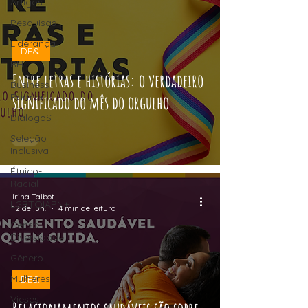
Artigos
Pesquisas
Liderança
DE&I
RH
Entre letras e histórias: o verdadeiro
Business
Partner
significado do mês do orgulho
DiálogoS
Seleção
Inclusiva
Étnico-
Racial
Irina Talbot
LGBTQIAPN+
12 de jun.
4 min de leitura
Censo
Diversidade
Gênero
Mulheres
DE&I
Vieses