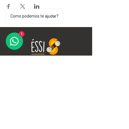
Como podemos te ajudar?
1
O futuro é plural — e estamos
escrevendo esse futuro com a letra
Éssi.
Soluções
Desenvolvimento de
lideranças
Diversidade, equidade &
inclusão