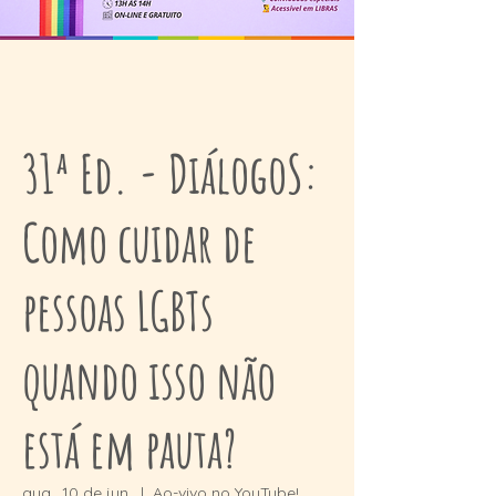
31ª Ed. - DiálogoS:
Como cuidar de
pessoas LGBTs
quando isso não
está em pauta?
qua., 10 de jun.
  |  
Ao-vivo no YouTube!