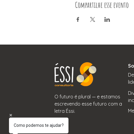
Compartilhe esse evento
So
De
li
Di
O futuro é plural — e estamos
in
escrevendo esse futuro com a
Me
letra Éssi.
Como podemos te ajudar?