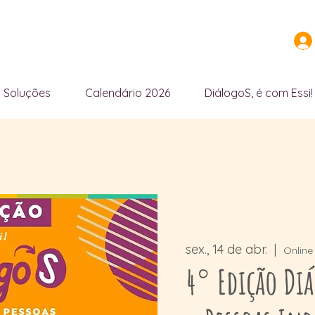
Soluções
Calendário 2026
DiálogoS, é com Essi!
sex., 14 de abr.
  |  
Online
4° Edição Diá